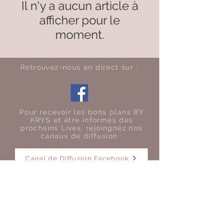
Il n'y a aucun article à
afficher pour le
moment.
Retrouvez-nous en direct sur :
Pour recevoir les bons plans BY
KRYS et être informés des
prochains Lives, rejoingnez nos
canaux de diffusion :
Canal de Diffusion Facebook
Rejoindre le Groupe WhatsApp
Besoin d'aide ?