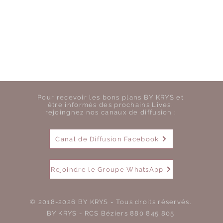
Pour recevoir les bons plans BY KRYS et
être informés des prochains Lives,
rejoingnez nos canaux de diffusion :
Canal de Diffusion Facebook
Rejoindre le Groupe WhatsApp
© 2018-2026 BY KRYS - Tous droits réservés.
BY KRYS - RCS Béziers 880 845 805